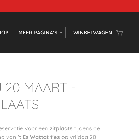
HOP
MEER PAGINA'S
WINKELWAGEN
J 20 MAART -
PLAATS
 reservatie voor een
zitplaats
tijdens de
ing van
't Es Wattat t'es
op vrijdag 20