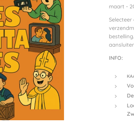
maart - 2
Selecteer 
verzendme
bestelling
aansluite
INFO:
KA
Vo
De
Lo
Zw